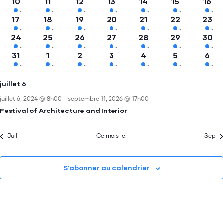
10
11
12
13
14
15
16
Évèn
17
18
19
20
21
22
23
24
25
26
27
28
29
30
31
1
2
3
4
5
6
juillet 6
juillet 6, 2024 @ 8h00
-
septembre 11, 2026 @ 17h00
Festival of Architecture and Interior
Juil
Ce mois-ci
Sep
S’abonner au calendrier