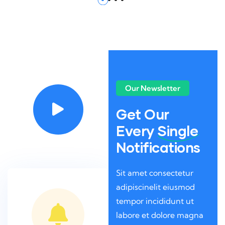
Video
Our Newsletter
Get Our
Every
Single
Notifications
Sit amet consectetur
adipiscinelit eiusmod
tempor incididunt ut
labore et dolore magna