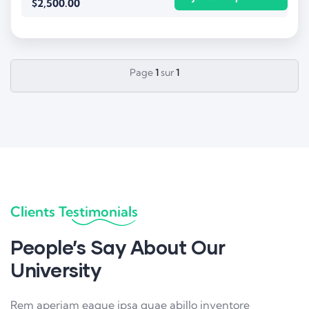
$
2,500.00
Page
1
sur
1
Clients Testimonials
People’s Say About Our
University
Rem aperiam eaque ipsa quae abillo inventore