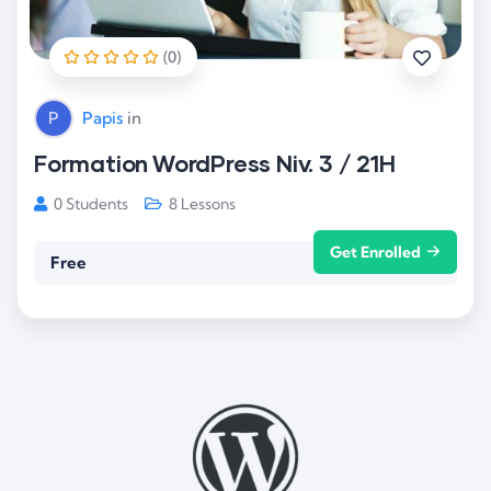
(0)
P
Papis
in
Formation WordPress Niv. 3 / 21H
0 Students
8 Lessons
Get Enrolled
Free