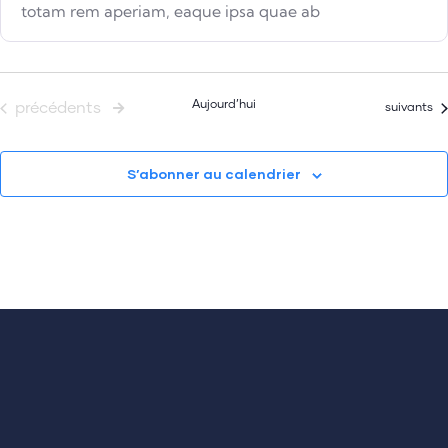
totam rem aperiam, eaque ipsa quae ab
Évènements
Aujourd’hui
précédents
Évènement
suivants
S’abonner au calendrier