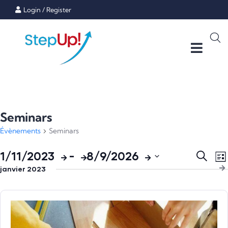
Login
/
Register
Seminars
Évènements
Seminars
Rech
N
1/11/2023
 - 
8/9/2026
Recherc
Lis
d
janvier 2023
Sélectionnez
et
v
une
navig
É
date.
de
vues