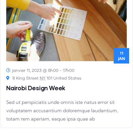
Évèn
11
JAN
janvier 11, 2023 @ 8h00
-
17h00
8 King Street
NY
101 United States
Nairobi Design Week
Sed ut perspiciatis unde omnis iste natus error sit
voluptatem accusantium doloremque laudantium,
totam rem aperiam, eaque ipsa quae ab